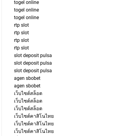
togel online
togel online
togel online
rtp slot
rtp slot
rtp slot
rtp slot
slot deposit pulsa
slot deposit pulsa
slot deposit pulsa
agen sbobet
agen sbobet
เว็บไซต์สล็อต
เว็บไซต์สล็อต
เว็บไซต์สล็อต
เว็บไซต์คาสิโนไทย
เว็บไซต์คาสิโนไทย
เว็บไซต์คาสิโนไทย