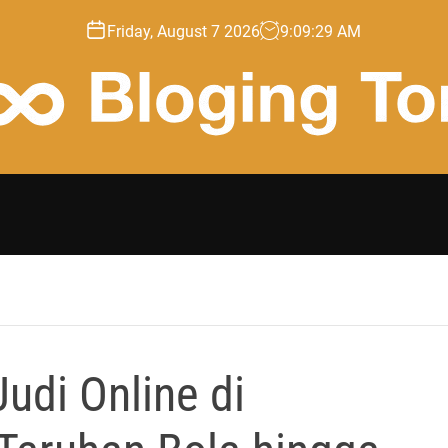
Friday, August 7 2026
9
:
09
:
30
AM
udi Online di