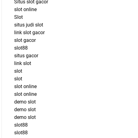
Situs slot gacor
o
slot online
d
e
Slot
situs judi slot
link slot gacor
slot gacor
slot88
situs gacor
link slot
slot
slot
slot online
slot online
demo slot
demo slot
demo slot
slot88
slot88