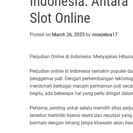
Indonesia: Antara
Slot Online
Posted on
March 26, 2025
by
nicezebra17
Perjudian Online di Indonesia: Menyajikan Hibur
Perjudian online di Indonesia semakin populer d
penggemar judi. Dengan perkembangan teknologi
menikmati berbagai macam permainan judi seca
begitu, ada beberapa hal yang perlu diingat dala
Pertama, penting untuk selalu memilih situs perj
tersebut memiliki lisensi resmi dan reputasi yan
bermain dengan tenang tanpa khawatir akan ke