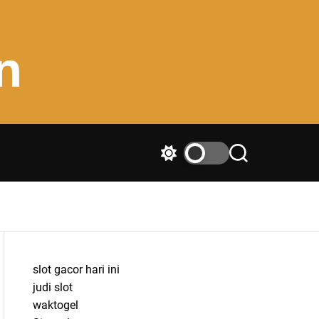
S
S
w
e
i
a
t
r
c
c
h
h
c
o
slot gacor hari ini
l
o
judi slot
r
waktogel
m