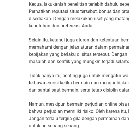
Kedua, lakukanlah penelitian terlebih dahulu seb
Perhatikan reputasi situs tersebut, bonus dan pr
disediakan. Dengan melakukan riset yang matang
kebutuhan dan preferensi Anda.
Selain itu, ketahui juga aturan dan ketentuan ber
memahami dengan jelas aturan dalam permainan
kebijakan yang berlaku di situs tersebut. Denga
masalah dan konflik yang mungkin terjadi selam
Tidak hanya itu, penting juga untuk mengatur w
terbawa emosi ketika bermain dan menghabiskan
dan santai saat bermain, serta tetap disiplin d
Namun, meskipun bermain perjudian online bisa 
bahwa perjudian memiliki risiko. Oleh karena itu
Jangan terlalu tergila-gila dengan permainan da
untuk bersenang-senang.