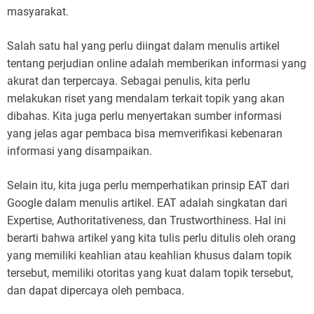
masyarakat.
Salah satu hal yang perlu diingat dalam menulis artikel
tentang perjudian online adalah memberikan informasi yang
akurat dan terpercaya. Sebagai penulis, kita perlu
melakukan riset yang mendalam terkait topik yang akan
dibahas. Kita juga perlu menyertakan sumber informasi
yang jelas agar pembaca bisa memverifikasi kebenaran
informasi yang disampaikan.
Selain itu, kita juga perlu memperhatikan prinsip EAT dari
Google dalam menulis artikel. EAT adalah singkatan dari
Expertise, Authoritativeness, dan Trustworthiness. Hal ini
berarti bahwa artikel yang kita tulis perlu ditulis oleh orang
yang memiliki keahlian atau keahlian khusus dalam topik
tersebut, memiliki otoritas yang kuat dalam topik tersebut,
dan dapat dipercaya oleh pembaca.