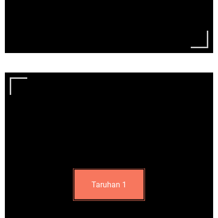
Taruhan
1