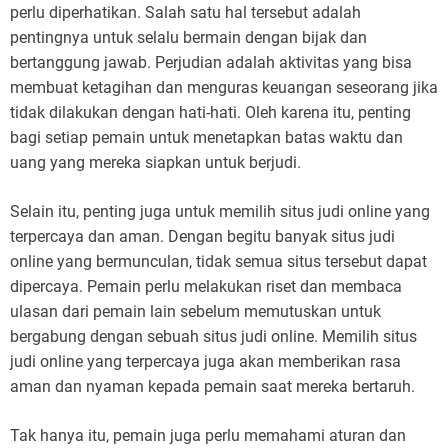
perlu diperhatikan. Salah satu hal tersebut adalah
pentingnya untuk selalu bermain dengan bijak dan
bertanggung jawab. Perjudian adalah aktivitas yang bisa
membuat ketagihan dan menguras keuangan seseorang jika
tidak dilakukan dengan hati-hati. Oleh karena itu, penting
bagi setiap pemain untuk menetapkan batas waktu dan
uang yang mereka siapkan untuk berjudi.
Selain itu, penting juga untuk memilih situs judi online yang
terpercaya dan aman. Dengan begitu banyak situs judi
online yang bermunculan, tidak semua situs tersebut dapat
dipercaya. Pemain perlu melakukan riset dan membaca
ulasan dari pemain lain sebelum memutuskan untuk
bergabung dengan sebuah situs judi online. Memilih situs
judi online yang terpercaya juga akan memberikan rasa
aman dan nyaman kepada pemain saat mereka bertaruh.
Tak hanya itu, pemain juga perlu memahami aturan dan