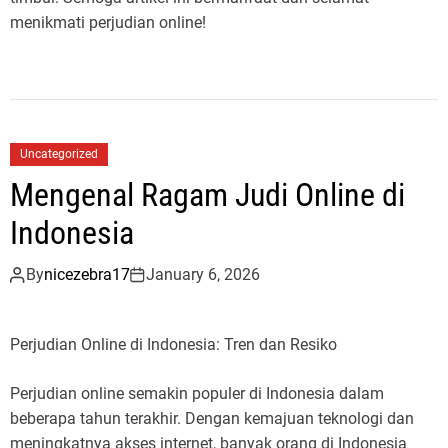
menikmati perjudian online!
Uncategorized
Mengenal Ragam Judi Online di
Indonesia
By
nicezebra17
January 6, 2026
Perjudian Online di Indonesia: Tren dan Resiko
Perjudian online semakin populer di Indonesia dalam
beberapa tahun terakhir. Dengan kemajuan teknologi dan
meningkatnya akses internet, banyak orang di Indonesia