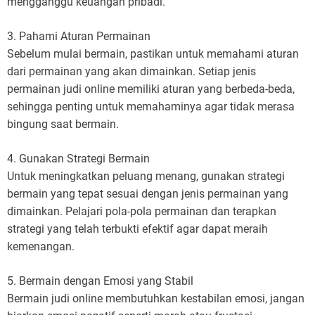
mengganggu keuangan pribadi.
3. Pahami Aturan Permainan
Sebelum mulai bermain, pastikan untuk memahami aturan
dari permainan yang akan dimainkan. Setiap jenis
permainan judi online memiliki aturan yang berbeda-beda,
sehingga penting untuk memahaminya agar tidak merasa
bingung saat bermain.
4. Gunakan Strategi Bermain
Untuk meningkatkan peluang menang, gunakan strategi
bermain yang tepat sesuai dengan jenis permainan yang
dimainkan. Pelajari pola-pola permainan dan terapkan
strategi yang telah terbukti efektif agar dapat meraih
kemenangan.
5. Bermain dengan Emosi yang Stabil
Bermain judi online membutuhkan kestabilan emosi, jangan