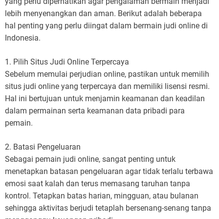
yang perlu diperhatikan agar pengalaman bermain menjadi
lebih menyenangkan dan aman. Berikut adalah beberapa
hal penting yang perlu diingat dalam bermain judi online di
Indonesia.
1. Pilih Situs Judi Online Terpercaya
Sebelum memulai perjudian online, pastikan untuk memilih
situs judi online yang terpercaya dan memiliki lisensi resmi.
Hal ini bertujuan untuk menjamin keamanan dan keadilan
dalam permainan serta keamanan data pribadi para
pemain.
2. Batasi Pengeluaran
Sebagai pemain judi online, sangat penting untuk
menetapkan batasan pengeluaran agar tidak terlalu terbawa
emosi saat kalah dan terus memasang taruhan tanpa
kontrol. Tetapkan batas harian, mingguan, atau bulanan
sehingga aktivitas berjudi tetaplah bersenang-senang tanpa