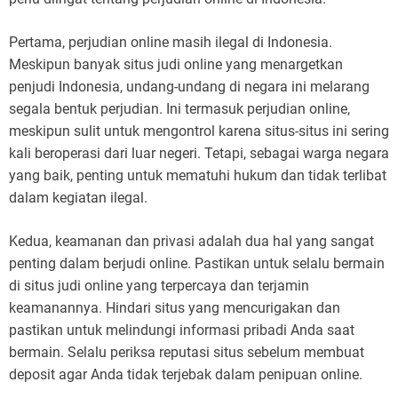
Pertama, perjudian online masih ilegal di Indonesia.
Meskipun banyak situs judi online yang menargetkan
penjudi Indonesia, undang-undang di negara ini melarang
segala bentuk perjudian. Ini termasuk perjudian online,
meskipun sulit untuk mengontrol karena situs-situs ini sering
kali beroperasi dari luar negeri. Tetapi, sebagai warga negara
yang baik, penting untuk mematuhi hukum dan tidak terlibat
dalam kegiatan ilegal.
Kedua, keamanan dan privasi adalah dua hal yang sangat
penting dalam berjudi online. Pastikan untuk selalu bermain
di situs judi online yang terpercaya dan terjamin
keamanannya. Hindari situs yang mencurigakan dan
pastikan untuk melindungi informasi pribadi Anda saat
bermain. Selalu periksa reputasi situs sebelum membuat
deposit agar Anda tidak terjebak dalam penipuan online.