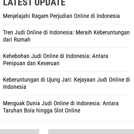
LATEST UPDATE
Menjelajahi Ragam Perjudian Online di Indonesia
Tren Judi Online di Indonesia: Meraih Keberuntungan
dari Rumah
Kehebohan Judi Online di Indonesia: Antara
Penipuan dan Keseruan
Keberuntungan di Ujung Jari: Kejayaan Judi Online di
Indonesia
Menguak Dunia Judi Online di Indonesia: Antara
Taruhan Bola hingga Slot Online