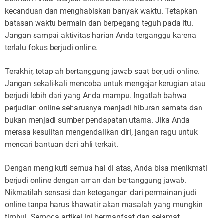
kecanduan dan menghabiskan banyak waktu. Tetapkan
batasan waktu bermain dan berpegang teguh pada itu.
Jangan sampai aktivitas harian Anda terganggu karena
terlalu fokus berjudi online.
Terakhir, tetaplah bertanggung jawab saat berjudi online.
Jangan sekali-kali mencoba untuk mengejar kerugian atau
berjudi lebih dari yang Anda mampu. Ingatlah bahwa
perjudian online seharusnya menjadi hiburan semata dan
bukan menjadi sumber pendapatan utama. Jika Anda
merasa kesulitan mengendalikan diri, jangan ragu untuk
mencari bantuan dari ahli terkait.
Dengan mengikuti semua hal di atas, Anda bisa menikmati
berjudi online dengan aman dan bertanggung jawab.
Nikmatilah sensasi dan ketegangan dari permainan judi
online tanpa harus khawatir akan masalah yang mungkin
timbul. Semoga artikel ini bermanfaat dan selamat