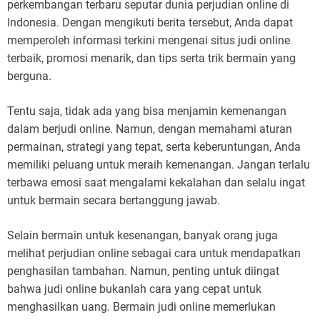
perkembangan terbaru seputar dunia perjudian online di
Indonesia. Dengan mengikuti berita tersebut, Anda dapat
memperoleh informasi terkini mengenai situs judi online
terbaik, promosi menarik, dan tips serta trik bermain yang
berguna.
Tentu saja, tidak ada yang bisa menjamin kemenangan
dalam berjudi online. Namun, dengan memahami aturan
permainan, strategi yang tepat, serta keberuntungan, Anda
memiliki peluang untuk meraih kemenangan. Jangan terlalu
terbawa emosi saat mengalami kekalahan dan selalu ingat
untuk bermain secara bertanggung jawab.
Selain bermain untuk kesenangan, banyak orang juga
melihat perjudian online sebagai cara untuk mendapatkan
penghasilan tambahan. Namun, penting untuk diingat
bahwa judi online bukanlah cara yang cepat untuk
menghasilkan uang. Bermain judi online memerlukan