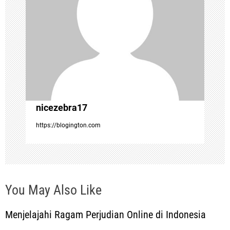
a
t
i
o
nicezebra17
n
https://blogington.com
You May Also Like
Menjelajahi Ragam Perjudian Online di Indonesia