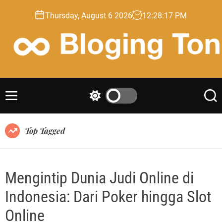
S
Thursday, August 6 2026
12
:
28
:
17
PM
k
i
p
t
o
B
c
l
o
o
M
S
S
n
g
e
w
e
t
n
i
a
i
u
t
r
e
Top Tagged
n
c
c
n
g
h
h
t
T
c
o
o
Mengintip Dunia Judi Online di
l
n
o
Indonesia: Dari Poker hingga Slot
r
m
Online
o