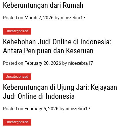
Keberuntungan dari Rumah
Posted on
March 7, 2026
by
nicezebra17
Uncategorized
Kehebohan Judi Online di Indonesia:
Antara Penipuan dan Keseruan
Posted on
February 20, 2026
by
nicezebra17
Uncategorized
Keberuntungan di Ujung Jari: Kejayaan
Judi Online di Indonesia
Posted on
February 5, 2026
by
nicezebra17
Uncategorized