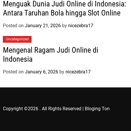
Menguak Dunia Judi Online di Indonesia:
Antara Taruhan Bola hingga Slot Online
Posted on
January 21, 2026
by
nicezebra17
Uncategorized
Mengenal Ragam Judi Online di
Indonesia
Posted on
January 6, 2026
by
nicezebra17
Copyright ©2026 . All Rights Reserved | Bloging Ton