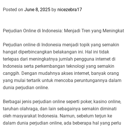
d
e
Posted on
June 8, 2025
by
nicezebra17
Perjudian Online di Indonesia: Menjadi Tren yang Meningkat
Perjudian online di Indonesia menjadi topik yang semakin
hangat diperbincangkan belakangan ini. Hal ini tidak
terlepas dari meningkatnya jumlah pengguna internet di
Indonesia serta perkembangan teknologi yang semakin
canggih. Dengan mudahnya akses internet, banyak orang
yang mulai tertarik untuk mencoba peruntungannya dalam
dunia perjudian online.
Berbagai jenis perjudian online seperti poker, kasino online,
taruhan olahraga, dan lain sebagainya semakin diminati
oleh masyarakat Indonesia. Namun, sebelum terjun ke
dalam dunia perjudian online, ada beberapa hal yang perlu